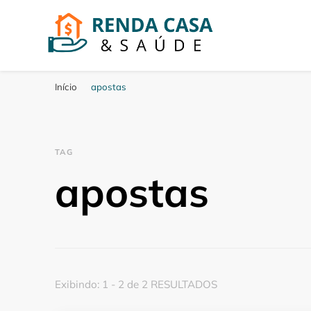
Renda Casa e Saud
Aqui falamos de dicas saude, casa e renda
Início
apostas
TAG
apostas
Exibindo: 1 - 2 de 2 RESULTADOS