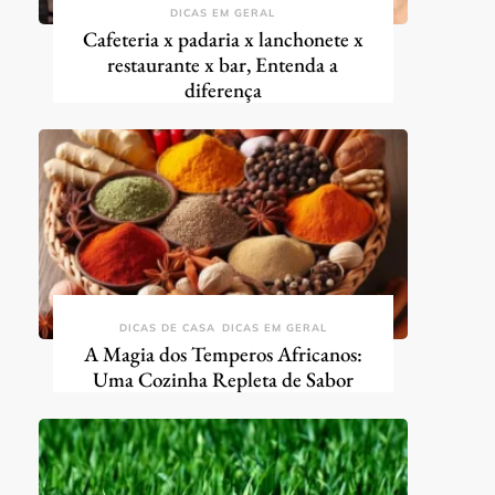
DICAS EM GERAL
Cafeteria x padaria x lanchonete x
restaurante x bar, Entenda a
diferença
DICAS DE CASA
DICAS EM GERAL
A Magia dos Temperos Africanos:
Uma Cozinha Repleta de Sabor