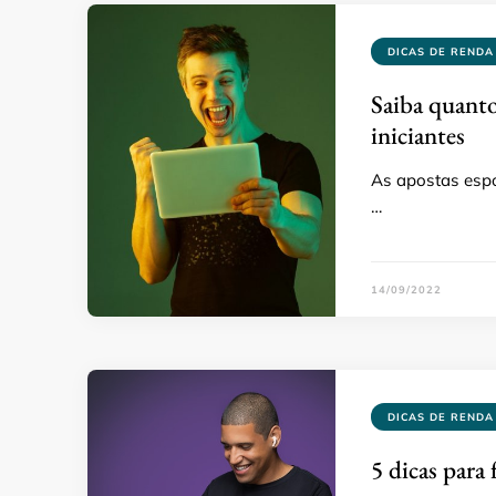
DICAS DE RENDA
Saiba quanto
iniciantes
As apostas esp
…
14/09/2022
DICAS DE RENDA
5 dicas para 