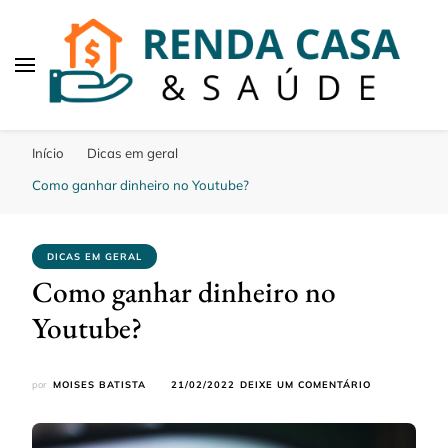
Renda Casa e Saude
Aqui falamos de dicas saude, casa e renda
Início
Dicas em geral
Como ganhar dinheiro no Youtube?
DICAS EM GERAL
Como ganhar dinheiro no
Youtube?
EM
por
MOISES BATISTA
21/02/2022
DEIXE UM COMENTÁRIO
COMO
GANHAR
DINHEIRO