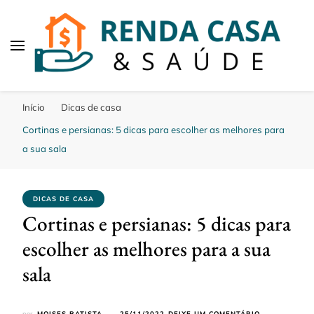
Renda Casa e Saude
Aqui falamos de dicas saude, casa e renda
Início
Dicas de casa
Cortinas e persianas: 5 dicas para escolher as melhores para
a sua sala
DICAS DE CASA
Cortinas e persianas: 5 dicas para
escolher as melhores para a sua
sala
EM
por
MOISES BATISTA
25/11/2022
DEIXE UM COMENTÁRIO