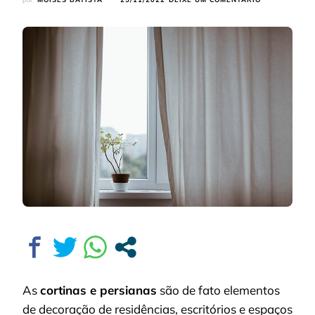
CORTINAS
E
PERSIANAS:
5
DICAS
PARA
ESCOLHER
AS
MELHORES
PARA
A
SUA
SALA
As
cortinas e persianas
são de fato elementos
de decoração de residências, escritórios e espaços