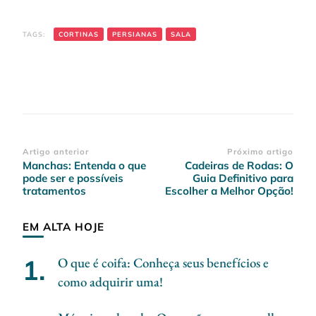
TAGS:
CORTINAS
PERSIANAS
SALA
Navegação
Artigo anterior
Próximo artigo
Manchas: Entenda o que
Cadeiras de Rodas: O
de
pode ser e possíveis
Guia Definitivo para
post
tratamentos
Escolher a Melhor Opção!
EM ALTA HOJE
O que é coifa: Conheça seus benefícios e
como adquirir uma!