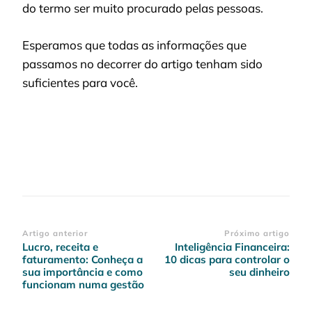
do termo ser muito procurado pelas pessoas.
Esperamos que todas as informações que
passamos no decorrer do artigo tenham sido
suficientes para você.
Navegação
Artigo anterior
Próximo artigo
Lucro, receita e
Inteligência Financeira:
de
faturamento: Conheça a
10 dicas para controlar o
post
sua importância e como
seu dinheiro
funcionam numa gestão