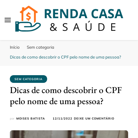
Renda Casa e Saude
Aqui falamos de dicas saude, casa e renda
Início
Sem categoria
Dicas de como descobrir o CPF pelo nome de uma pessoa?
SEM CATEGORIA
Dicas de como descobrir o CPF
pelo nome de uma pessoa?
EM
por
MOISES BATISTA
12/11/2022
DEIXE UM COMENTÁRIO
DICAS
DE
COMO