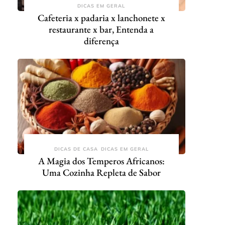
DICAS EM GERAL
Cafeteria x padaria x lanchonete x
restaurante x bar, Entenda a
diferença
DICAS DE CASA
DICAS EM GERAL
A Magia dos Temperos Africanos:
Uma Cozinha Repleta de Sabor