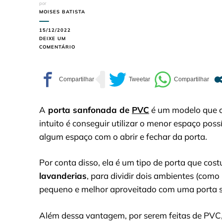
por
MOISES BATISTA
15/12/2022
DEIXE UM
EM
COMENTÁRIO
PORTA
SANFONADA
DE
PVC:
ONDE
UTILIZAR?
A
porta sanfonada de
PVC
é um modelo que 
intuito é conseguir utilizar o menor espaço poss
algum espaço com o abrir e fechar da porta.
Por conta disso, ela é um tipo de porta que cos
lavanderias
, para dividir dois ambientes (como
pequeno e melhor aproveitado com uma porta 
Além dessa vantagem, por serem feitas de PVC