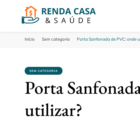
Renda Casa e Saud
Aqui falamos de dicas saude, casa e renda
Início
Sem categoria
Porta Sanfonada de PVC: onde ut
SEM CATEGORIA
Porta Sanfonad
utilizar?