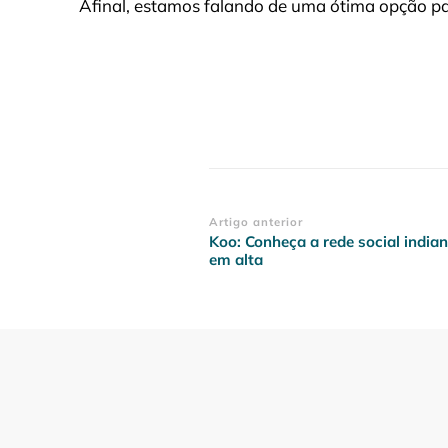
Afinal, estamos falando de uma ótima opção pa
Navegação
Artigo anterior
Koo: Conheça a rede social india
de
em alta
post