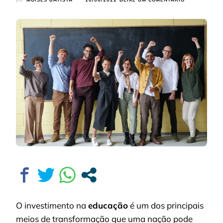
EDUCAÇÃO:
VEJA
COMO
O
INVESTIMENT
EM
APRENDIZAD
PODE
MUDAR
UMA
NAÇÃO
O investimento na
educação
é um dos principais
meios de transformação que uma nação pode