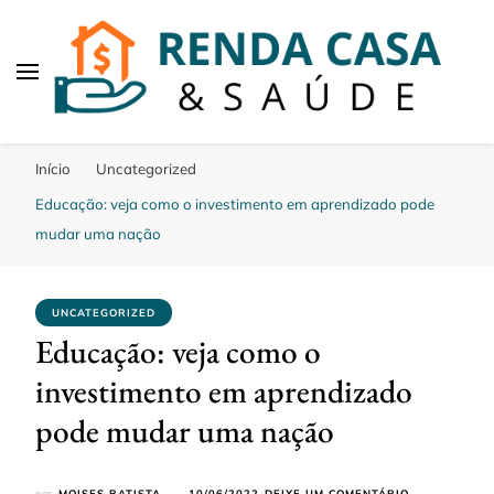
Renda Casa e Saude
Aqui falamos de dicas saude, casa e renda
Início
Uncategorized
Educação: veja como o investimento em aprendizado pode
mudar uma nação
UNCATEGORIZED
Educação: veja como o
investimento em aprendizado
pode mudar uma nação
EM
por
MOISES BATISTA
10/06/2022
DEIXE UM COMENTÁRIO