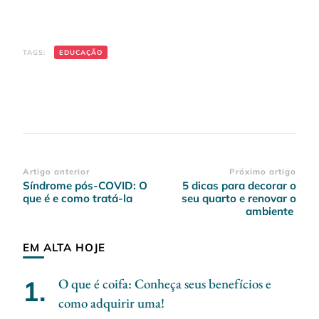
TAGS:
EDUCAÇÃO
Navegação
Artigo anterior
Próximo artigo
Síndrome pós-COVID: O
5 dicas para decorar o
de
que é e como tratá-la
seu quarto e renovar o
post
ambiente
EM ALTA HOJE
O que é coifa: Conheça seus benefícios e
como adquirir uma!